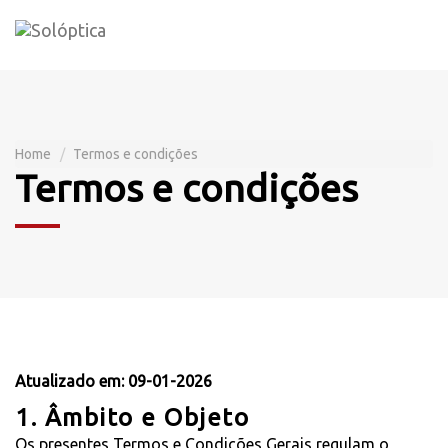
Skip
to
content
Home
Termos e condições
Termos e condições
Atualizado em: 09-01-2026
1. Âmbito e Objeto
Os presentes Termos e Condições Gerais regulam o